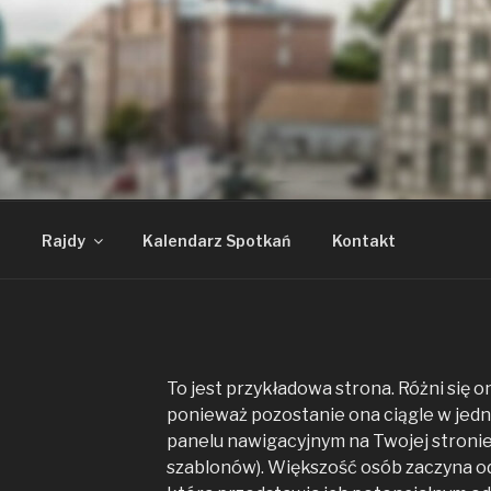
SZENIE BYDGOSKIE 
ację
Rajdy
Kalendarz Spotkań
Kontakt
To jest przykładowa strona. Różni się o
ponieważ pozostanie ona ciągle w jedn
panelu nawigacyjnym na Twojej stronie
szablonów). Większość osób zaczyna od s