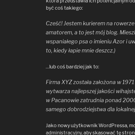
która przedstawia ich potencjalnym o
być coś takiego:
Cześć! Jestem kurierem na rowerze
amatorem, a to jest mój blog. Mie
wspaniałego psa o imieniu Azor i uw
to, kiedy łapie mnie deszcz.)
…lub coś bardziej jak to:
Firma XYZ została założona w 1971 
wytwarza najlepszej jakości wihajst
w Pacanowie zatrudnia ponad 2000
samego dobrodziejstwa dla lokalnej
Jako nowy użytkownik WordPressa, m
administracyjny
, aby skasować tę stron