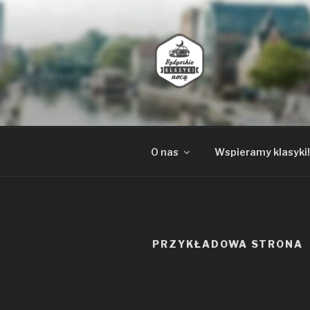
Przejdź
do
treści
STOWARZY
wspieramy klasyczną motoryz
O nas
Wspieramy klasyki!
PRZYKŁADOWA STRONA