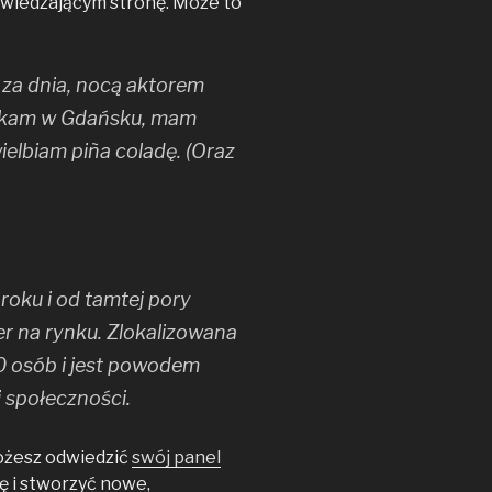
dwiedzającym stronę. Może to
 za dnia, nocą aktorem
szkam w Gdańsku, mam
ielbiam piña coladę. (Oraz
roku i od tamtej pory
er na rynku. Zlokalizowana
 osób i jest powodem
 społeczności.
ożesz odwiedzić
swój panel
ę i stworzyć nowe,