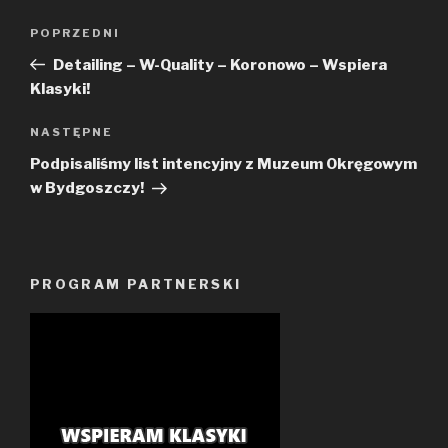
Nawigacja
Poprzedni
POPRZEDNI
wpisu
wpis
Detailing – W-Quality – Koronowo – Wspiera
Klasyki!
Następny
NASTĘPNE
wpis
Podpisaliśmy list intencyjny z Muzeum Okręgowym
w Bydgoszczy!
PROGRAM PARTNERSKI