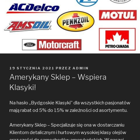
OPUBLIKOWANE
19 STYCZNIA 2021
PRZEZ
ADMIN
W
Amerykany Sklep – Wspiera
Klasyki!
Na hasło ,,Bydgoskie Klasyki” dla wszystkich pasjonatów
mają rabat od 5% do 15% w zależności od asortymentu.
Amerykany Sklep – Specjalizuje się ona w dostarczaniu
Klientom detalicznym i hurtowym wysokiej klasy olejów
oraz części do samochodów amerykańskich. W naszej