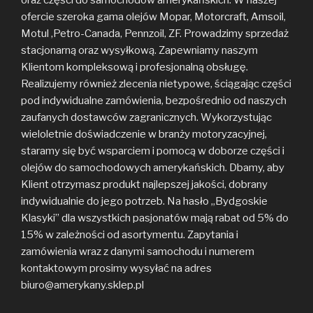
ofercie szeroka gama olejów Mopar, Motorcraft, Amsoil,
Motul ,Petro-Canada, Pennzoil, ZF. Prowadzimy sprzedaż
stacjonarną oraz wysyłkową. Zapewniamy naszym
Klientom kompleksową i profesjonalną obsługę.
Realizujemy również zlecenia nietypowe, ściągając części
pod indywidualne zamówienia, bezpośrednio od naszych
zaufanych dostawców zagranicznych. Wykorzystując
wieloletnie doświadczenie w branży motoryzacyjnej,
staramy się być wsparciem i pomocą w doborze części i
olejów do samochodowych amerykańskich. Dbamy, aby
Klient otrzymasz produkt najlepszej jakości, dobrany
indywidualnie do jego potrzeb. Na hasło ,,Bydgoskie
Klasyki” dla wszystkich pasjonatów mają rabat od 5% do
15% w zależności od asortymentu. Zapytania i
zamówienia wraz z danymi samochodu i numerem
kontaktowym prosimy wysyłać na adres
biuro@amerykany.sklep.pl