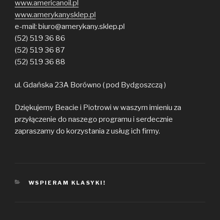
www.americanoil.pl
www.amerykanysklep.pl
e-mail: biuro@amerykany.sklep.pl
(52) 519 36 86
(52) 519 36 87
(52) 519 36 88
ul. Gdańska 23A Borówno ( pod Bydgoszczą )
Dziękujemy Beacie i Piotrowi w waszym imieniu za
przyłączenie do naszego programu i serdecznie
zapraszamy do korzystania z usług ich firmy.
KATEGORIE
WSPIERAM KLASYKI!